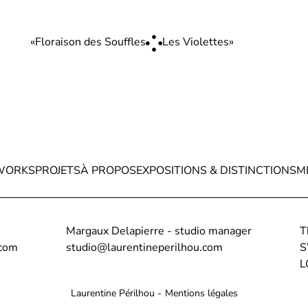
«
Floraison des Souffles
Les Violettes
»
WORKS
PROJETS
À PROPOS
EXPOSITIONS & DISTINCTIONS
M
Margaux Delapierre - studio manager
T
.com
studio@laurentineperilhou.com
S
L
Laurentine Périlhou -
Mentions légales